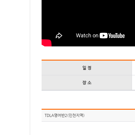
일 정
장 소
TDLA영어반2(인천지역)