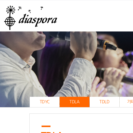
TDYC
TDLA
TDLD
기